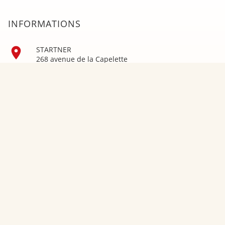
INFORMATIONS

STARTNER
268 avenue de la Capelette
13010 Marseille
France

Appelez-nous :
04 91 79 12 49

Envoyez-nous un e-mail :
gym@startner.com
Retour et livraison
Sitemap
Mentions Légales
Nos Magasins
Conditions D'utilisation