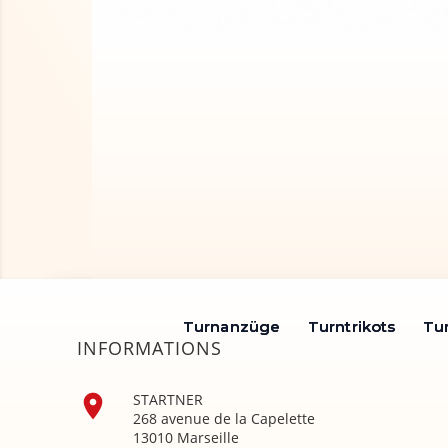
Turnanzüge
Turnanzüge
Turntrikots
Turntrikots
Tu
Tu
INFORMATIONS

STARTNER
268 avenue de la Capelette
13010 Marseille