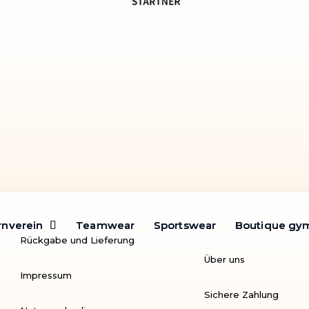
rnverein
rnverein
Teamwear
Teamwear
Sportswear
Sportswear
Boutique gy
Boutique gy
Rückgabe und Lieferung
Über uns
Impressum
Sichere Zahlung