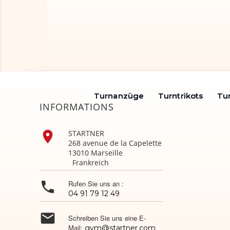
Turnanzüge
Turnanzüge
Turntrikots
Turntrikots
Tu
Tu
INFORMATIONS

STARTNER
268 avenue de la Capelette
13010 Marseille
Frankreich

Rufen Sie uns an :
04 91 79 12 49

Schreiben Sie uns eine E-
Mail:
gym@startner.com