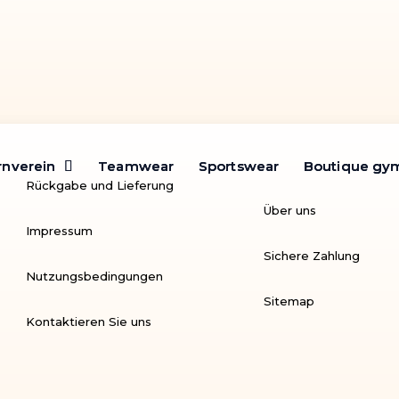
rnverein
rnverein
Teamwear
Teamwear
Sportswear
Sportswear
Boutique gy
Boutique gy
Rückgabe und Lieferung
Über uns
Impressum
Sichere Zahlung
Nutzungsbedingungen
Sitemap
Kontaktieren Sie uns