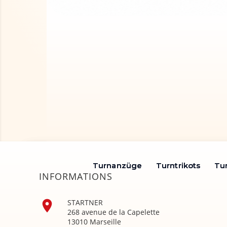
Turnanzüge
Turnanzüge
Turntrikots
Turntrikots
Tu
Tu
INFORMATIONS

STARTNER
268 avenue de la Capelette
13010 Marseille