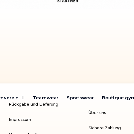
rnverein
rnverein
Teamwear
Teamwear
Sportswear
Sportswear
Boutique gy
Boutique gy
Rückgabe und Lieferung
Über uns
Impressum
Sichere Zahlung