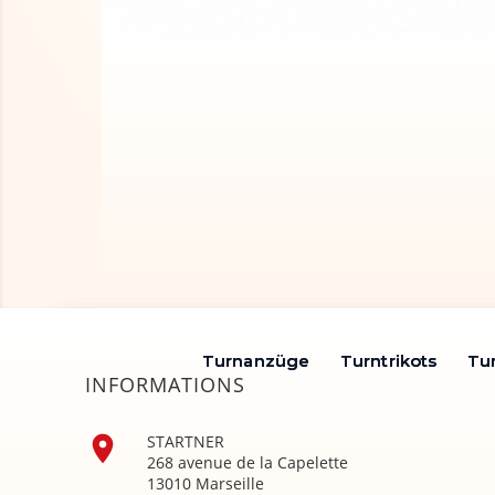
Turnanzüge
Turnanzüge
Turntrikots
Turntrikots
Tu
Tu
INFORMATIONS

STARTNER
268 avenue de la Capelette
13010 Marseille