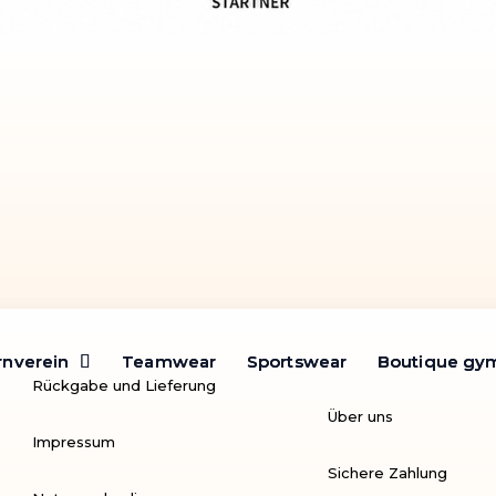
rnverein
rnverein
Teamwear
Teamwear
Sportswear
Sportswear
Boutique gy
Boutique gy
Rückgabe und Lieferung
Über uns
Impressum
Sichere Zahlung