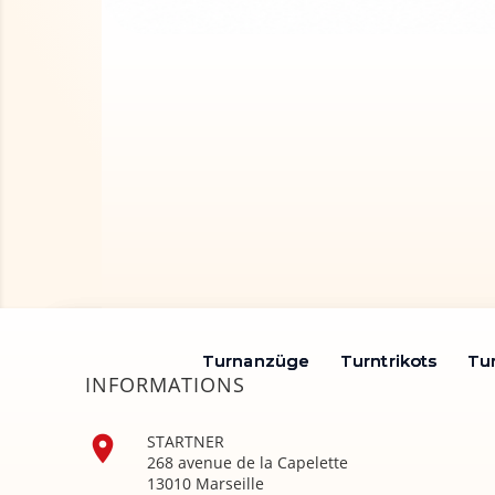
Turnanzüge
Turnanzüge
Turntrikots
Turntrikots
Tu
Tu
INFORMATIONS

STARTNER
268 avenue de la Capelette
13010 Marseille