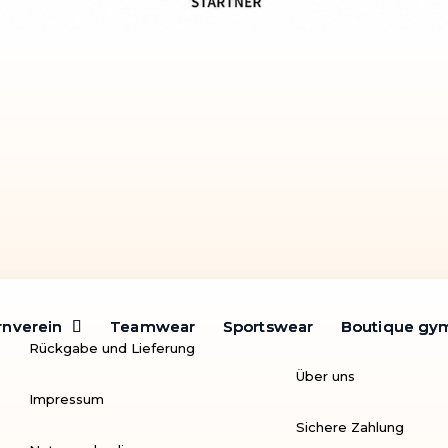
rnverein
rnverein
Teamwear
Teamwear
Sportswear
Sportswear
Boutique gy
Boutique gy
Rückgabe und Lieferung
Über uns
Impressum
Sichere Zahlung