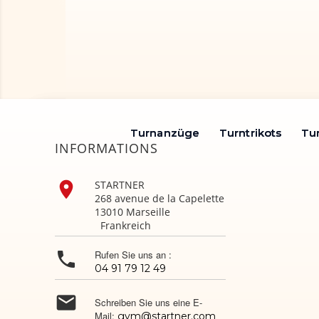
Turnanzüge
Turnanzüge
Turntrikots
Turntrikots
Tu
Tu
INFORMATIONS

STARTNER
268 avenue de la Capelette
13010 Marseille
Frankreich

Rufen Sie uns an :
04 91 79 12 49

Schreiben Sie uns eine E-
Mail:
gym@startner.com