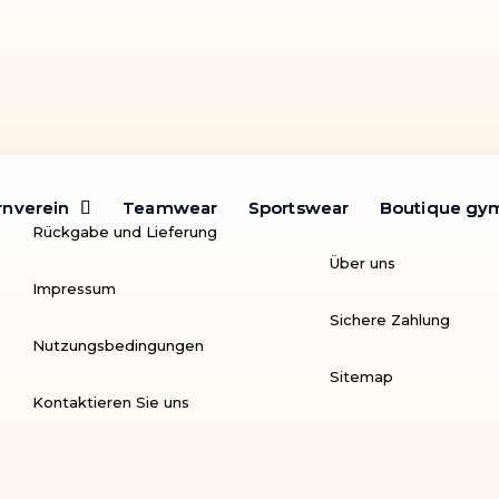
rnverein
rnverein
Teamwear
Teamwear
Sportswear
Sportswear
Boutique gy
Boutique gy
Rückgabe und Lieferung
Über uns
Impressum
Sichere Zahlung
Nutzungsbedingungen
Sitemap
Kontaktieren Sie uns