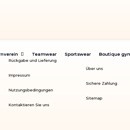
rnverein
rnverein
Teamwear
Teamwear
Sportswear
Sportswear
Boutique gy
Boutique gy
Rückgabe und Lieferung
Über uns
Impressum
Sichere Zahlung
Nutzungsbedingungen
Sitemap
Kontaktieren Sie uns