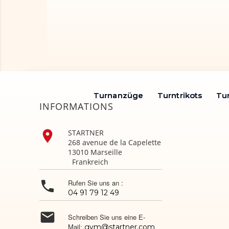
Turnanzüge
Turnanzüge
Turntrikots
Turntrikots
Tu
Tu
INFORMATIONS

STARTNER
268 avenue de la Capelette
13010 Marseille
Frankreich

Rufen Sie uns an :
04 91 79 12 49

Schreiben Sie uns eine E-
Mail:
gym@startner.com