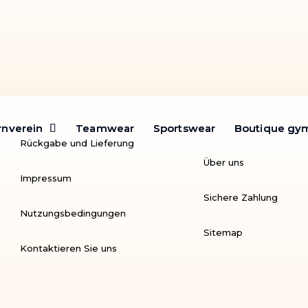
rnverein
rnverein
Teamwear
Teamwear
Sportswear
Sportswear
Boutique gy
Boutique gy
Rückgabe und Lieferung
Über uns
Impressum
Sichere Zahlung
Nutzungsbedingungen
Sitemap
Kontaktieren Sie uns