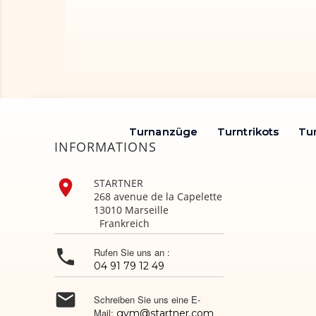
Turnanzüge
Turnanzüge
Turntrikots
Turntrikots
Tu
Tu
INFORMATIONS

STARTNER
268 avenue de la Capelette
13010 Marseille
Frankreich

Rufen Sie uns an :
04 91 79 12 49

Schreiben Sie uns eine E-
Mail:
gym@startner.com