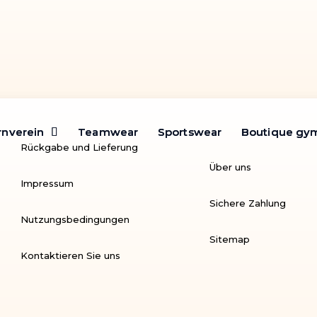
rnverein
rnverein
Teamwear
Teamwear
Sportswear
Sportswear
Boutique gy
Boutique gy
Rückgabe und Lieferung
Über uns
Impressum
Sichere Zahlung
Nutzungsbedingungen
Sitemap
Kontaktieren Sie uns