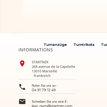
Turnanzüge
Turnanzüge
Turntrikots
Turntrikots
Tu
Tu
INFORMATIONS

STARTNER
268 avenue de la Capelette
13010 Marseille
Frankreich

Rufen Sie uns an :
04 91 79 12 49

Schreiben Sie uns eine E-
Mail:
gym@startner.com