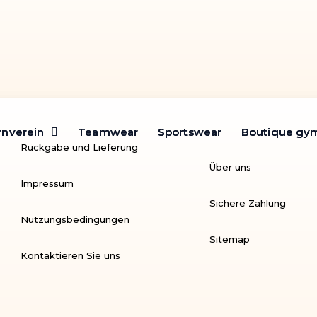
rnverein
rnverein
Teamwear
Teamwear
Sportswear
Sportswear
Boutique gy
Boutique gy
Rückgabe und Lieferung
Über uns
Impressum
Sichere Zahlung
Nutzungsbedingungen
Sitemap
Kontaktieren Sie uns