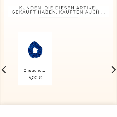
KUNDEN, DIE DIESEN ARTIKEL
GEKAUFT HABEN, KAUFTEN AUCH ...
Chouchou poudré bleu roi
5,00 €