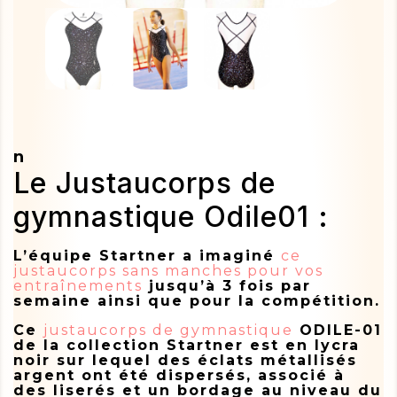
n
Le Justaucorps de
gymnastique Odile01 :
L’équipe Startner a imaginé
ce
justaucorps sans manches pour vos
entraînements
jusqu’à 3 fois par
semaine ainsi que pour la compétition.
Ce
justaucorps de gymnastique
ODILE-01
de la collection Startner est en lycra
noir sur lequel des éclats métallisés
argent ont été dispersés, associé à
des liserés et un bordage au niveau du