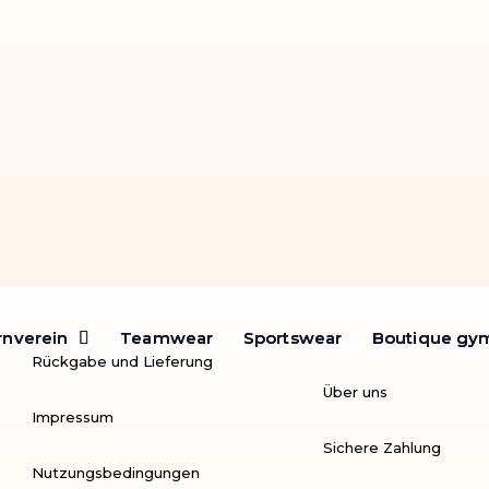
ane-01
rnverein
rnverein
Teamwear
Teamwear
Sportswear
Sportswear
Boutique gy
Boutique gy
Rückgabe und Lieferung
Über uns
Impressum
Sichere Zahlung
Nutzungsbedingungen