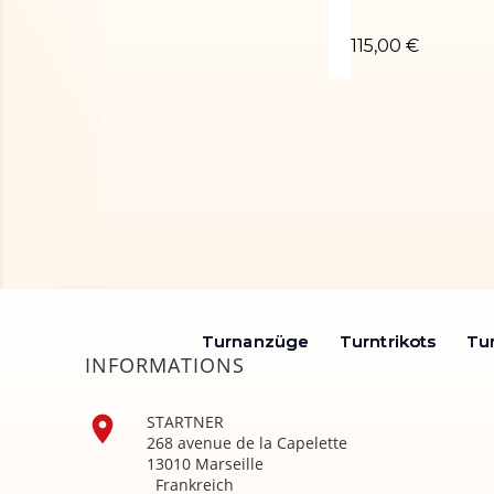
Turnanzug Tosc
115,00 €
Turnanzüge
Turnanzüge
Turntrikots
Turntrikots
Tu
Tu
INFORMATIONS

STARTNER
268 avenue de la Capelette
13010 Marseille
Frankreich