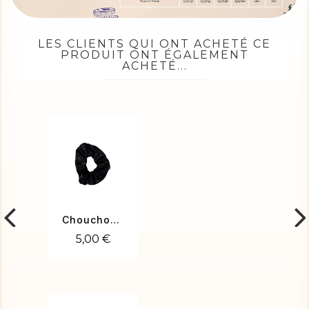
LES CLIENTS QUI ONT ACHETÉ CE
PRODUIT ONT ÉGALEMENT
ACHETÉ...
Chouchou poudré noir
5,00 €