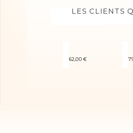
LES CLIENTS 
Justaucorps de gym CECIL
J
62,00 €
7