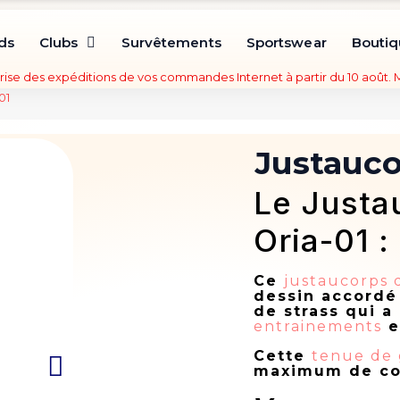
ds
Clubs
Survêtements
Sportswear
Bouti
rise des expéditions de vos commandes Internet à partir du 10 août.
01
Justauco
Le Justa
Oria-01 :
Ce
justaucorps
dessin accordé
de strass qui a
entrainements
e
Cette
tenue de
maximum de co