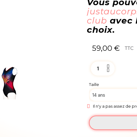
Vous pou
justaucor
club
avec l
choix.
59,00 €
TTC
Taille
Il n'y a pas assez de p