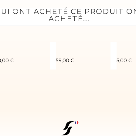
QUI ONT ACHETÉ CE PRODUIT 
ACHETÉ...
E-02
ustaucorps de gym Sara-03
Justaucorps de gym Silva
Choucho
9,00 €
59,00 €
5,00 €