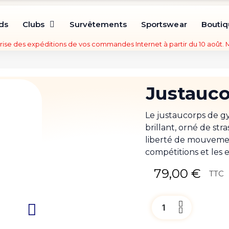
ds
Clubs
Survêtements
Sportswear
Bouti
rise des expéditions de vos commandes Internet à partir du 10 août.
Justauco
Le justaucorps de g
brillant, orné de str
liberté de mouvement
compétitions et les
79,00 €
TTC