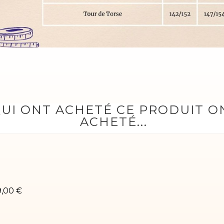
QUI ONT ACHETÉ CE PRODUIT 
ACHETÉ...
ustaucorps de gym Tess-02
9,00 €