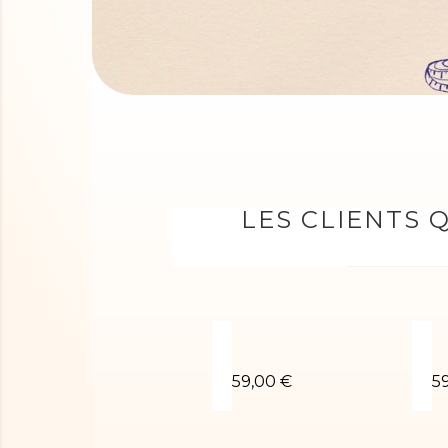
LES CLIENTS 
Justaucorps Tess-01
J
59,00 €
5