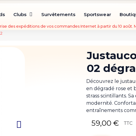
ds
Clubs
Survêtements
Sportswear
Bouti
rise des expéditions de vos commandes Internet à partir du 10 août.
02
Justauco
02 dégra
Découvrez le justa
en dégradé rose et b
strass scintillants. 
modernité. Confortabl
entraînements comm
59,00 €
TTC