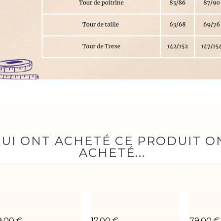
QUI ONT ACHETÉ CE PRODUIT 
ACHETÉ...
E-02
ustaucorps de gym Sara-03
Brassière élastique noir
Justauc
9,00 €
17,00 €
79,00 €