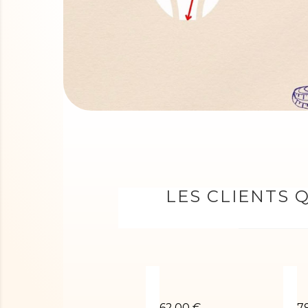
LES CLIENTS 
Justaucorps de gym CECIL
J
62,00 €
7