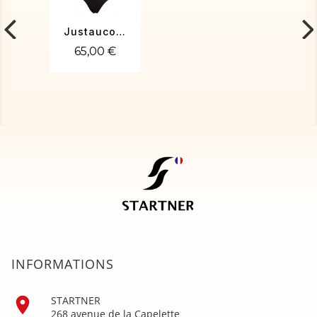
Justaucorps gym Sara-01
65,00 €
INFORMATIONS

STARTNER
268 avenue de la Capelette