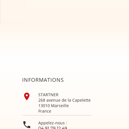
INFORMATIONS

STARTNER
268 avenue de la Capelette
13010 Marseille
France

Appelez-nous :
04 91 79 12 49