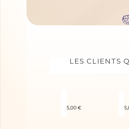
LES CLIENTS 
Chouchou poudré orange
C
5,00 €
5