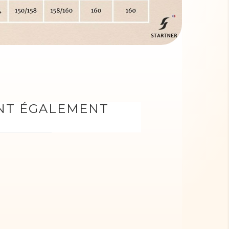
ONT ÉGALEMENT
u poudré violet