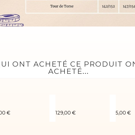
QUI ONT ACHETÉ CE PRODUIT 
ACHETÉ...
houchou vert
Justaucorps de gym Venus -01
Choucho
,00 €
129,00 €
5,00 €