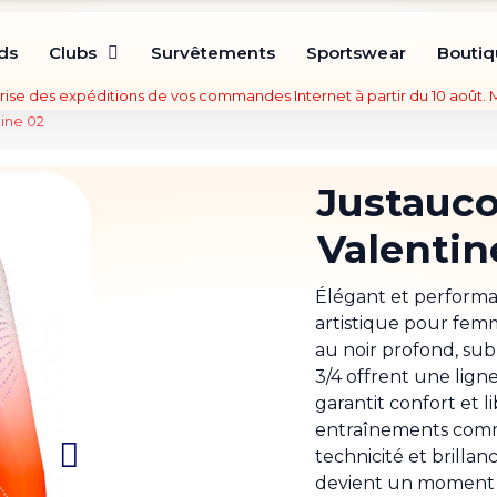
ds
Clubs
Survêtements
Sportswear
Bouti
rise des expéditions de vos commandes Internet à partir du 10 août.
ine 02
Justauc
Valentin
Élégant et performa
artistique pour fem
au noir profond, sub
3/4 offrent une lign
garantit confort et 
entraînements comme 
technicité et brilla
devient un moment d