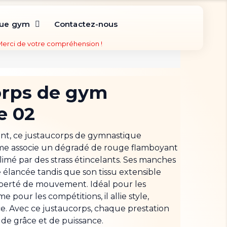
que gym
Contactez-nous
 Merci de votre compréhension !
orps de gym
e 02
nt, ce justaucorps de gymnastique
me associe un dégradé de rouge flamboyant
limé par des strass étincelants. Ses manches
e élancée tandis que son tissu extensible
liberté de mouvement. Idéal pour les
pour les compétitions, il allie style,
nce. Avec ce justaucorps, chaque prestation
e grâce et de puissance.