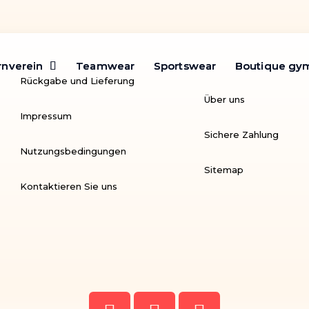
rnverein
rnverein
Teamwear
Teamwear
Sportswear
Sportswear
Boutique gy
Boutique gy
Rückgabe und Lieferung
Über uns
Impressum
Sichere Zahlung
Nutzungsbedingungen
Sitemap
Kontaktieren Sie uns