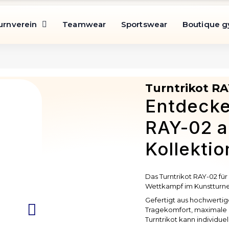
urnverein
Teamwear
Sportswear
Boutique 
Turntrikot R
Entdecke
RAY-02 a
Kollektio
Das Turntrikot RAY-02 für
Wettkampf im Kunstturne
Gefertigt aus hochwertig
Tragekomfort, maximale 
Turntrikot kann individuel