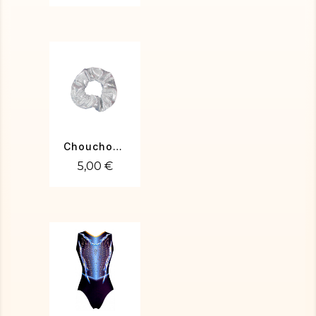
Chouchou poudré argent
5,00 €