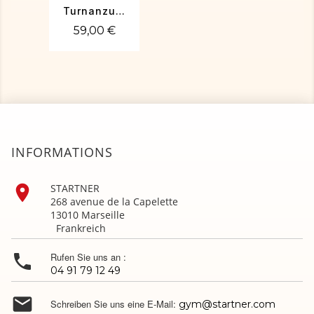
Turnanzug Teylissa Blau mit Strass
59,00 €
INFORMATIONS

STARTNER
268 avenue de la Capelette
13010 Marseille
Frankreich

Rufen Sie uns an :
04 91 79 12 49

Schreiben Sie uns eine E-Mail:
gym@startner.com