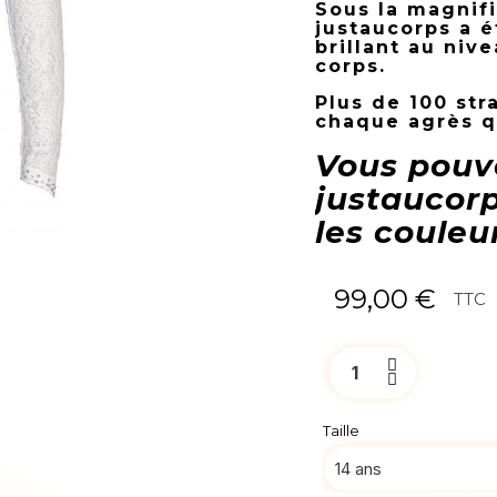
Sous la magnif
justaucorps a é
brillant au ni
corps.
Plus de 100 str
chaque agrès qu
Vous pouv
justaucorp
les couleu
99,00 €
TTC
Taille