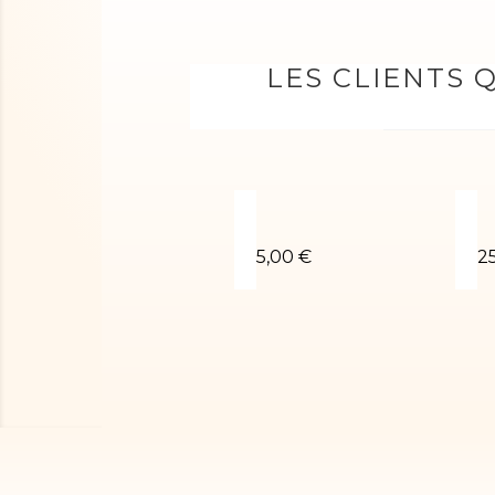
LES CLIENTS 
Chouchou poudré argent
L
5,00 €
2