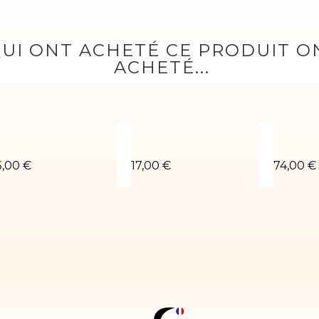
QUI ONT ACHETÉ CE PRODUIT 
ACHETÉ...
egging élastique noir
Brassière élastique noir
Justauc
5,00 €
17,00 €
74,00 €