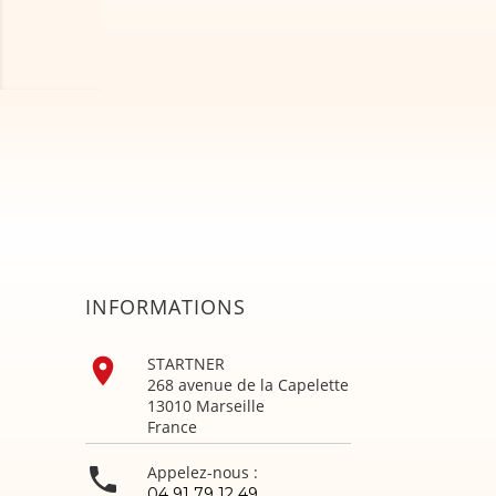
INFORMATIONS

STARTNER
268 avenue de la Capelette
13010 Marseille
France

Appelez-nous :
04 91 79 12 49