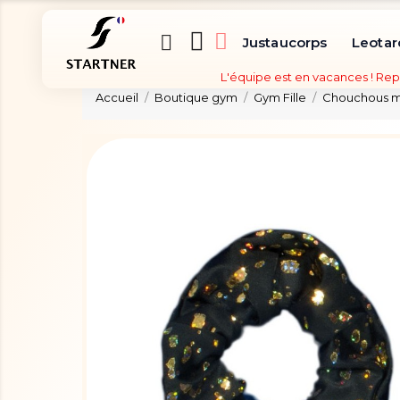
Justaucorps
Leotar
L'équipe est en vacances ! Rep
Accueil
Boutique gym
Gym Fille
Chouchous mé