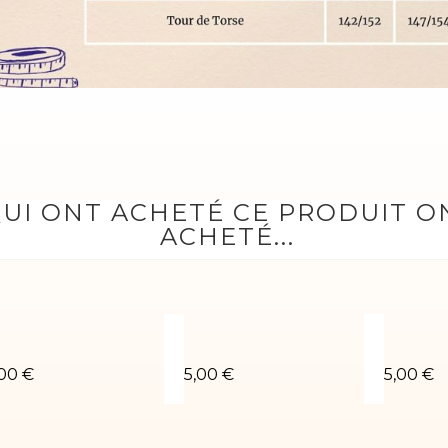
QUI ONT ACHETÉ CE PRODUIT 
ACHETÉ...
rgent
houchou poudré violet
Chouchou bleu roi
Choucho
,00 €
5,00 €
5,00 €