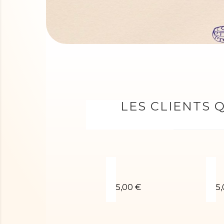
LES CLIENTS 
Chouchou noir métallisé a
C
5,00 €
5