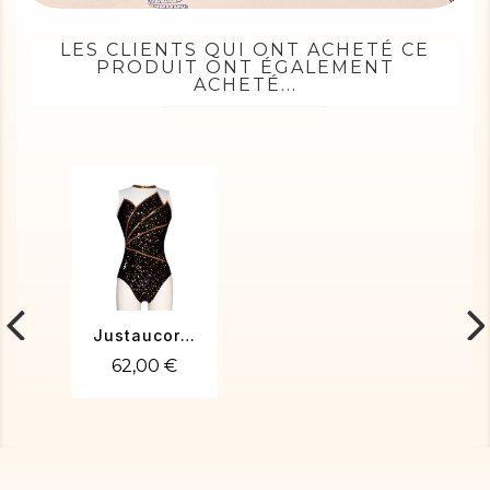
LES CLIENTS QUI ONT ACHETÉ CE
PRODUIT ONT ÉGALEMENT
ACHETÉ...
Justaucorps de gym CECILE-02
62,00 €