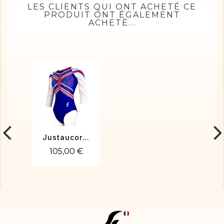
LES CLIENTS QUI ONT ACHETÉ CE
PRODUIT ONT ÉGALEMENT
ACHETÉ...
Justaucorps gym Tatiana-01
105,00 €