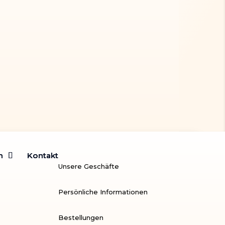
poudré noir
m
m
Kontakt
Kontakt
Unsere Geschäfte
Persönliche Informationen
Bestellungen