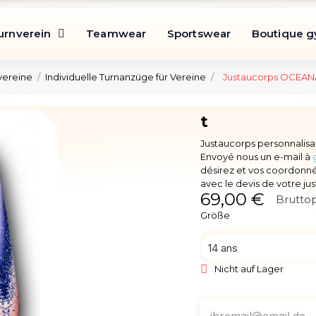
urnverein
Teamwear
Sportswear
Boutique 
vereine
Individuelle Turnanzüge für Vereine
Justaucorps OCEAN
t
Justaucorps personnalisa
Envoyé nous un e-mail à
désirez et vos coordonné
avec le devis de votre ju
69,00 €
Bruttop
Größe
Nicht auf Lager