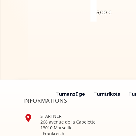
Chouchou poudr
5,00 €
Turnanzüge
Turnanzüge
Turntrikots
Turntrikots
Tu
Tu
INFORMATIONS

STARTNER
268 avenue de la Capelette
13010 Marseille
Frankreich