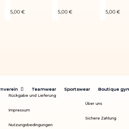
é argent
Chouchou velours noir métallisé argent
Chouchou velours blanc
Chouchou 
5,00 €
5,00 €
5,00 €
rnverein
rnverein
Teamwear
Teamwear
Sportswear
Sportswear
Boutique gy
Boutique gy
Rückgabe und Lieferung
Über uns
Impressum
Sichere Zahlung
Nutzungsbedingungen