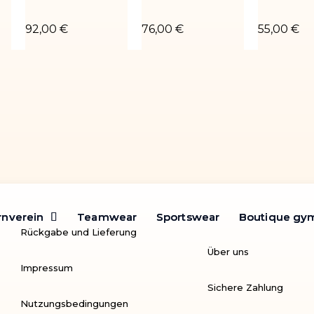
LE-02
Turnanzug Romane-01
Turnanzug PAQUERETTE-01
Turnanzu
92,00 €
76,00 €
55,00 €
rnverein
rnverein
Teamwear
Teamwear
Sportswear
Sportswear
Boutique gy
Boutique gy
Rückgabe und Lieferung
Über uns
Impressum
Sichere Zahlung
Nutzungsbedingungen