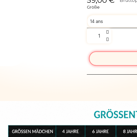
59,00 €
Bruttop
Größe