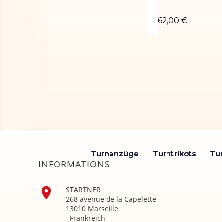
Turnanzug CECI
62,00 €
Turnanzüge
Turnanzüge
Turntrikots
Turntrikots
Tu
Tu
INFORMATIONS

STARTNER
268 avenue de la Capelette
13010 Marseille
Frankreich