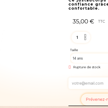
Ce justaucorps 
confiance grâce
confortable.
35,00 €
TTC
Taille
Rupture de stock
Prévenez-mo