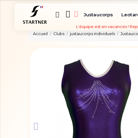
Justaucorps
Leotar
L'équipe est en vacances ! Rep
Accueil
Clubs
justaucorps individuels
Justaucor