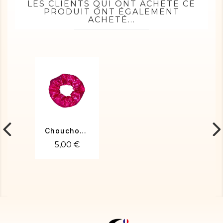
LES CLIENTS QUI ONT ACHETÉ CE
PRODUIT ONT ÉGALEMENT
ACHETÉ...
Chouchou fuchsia
5,00 €