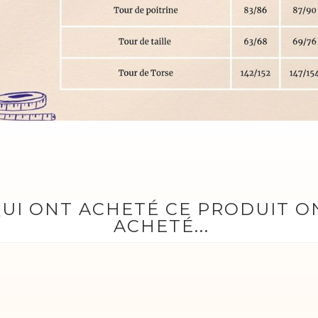
QUI ONT ACHETÉ CE PRODUIT 
ACHETÉ...
llisé or
houchou poudré or