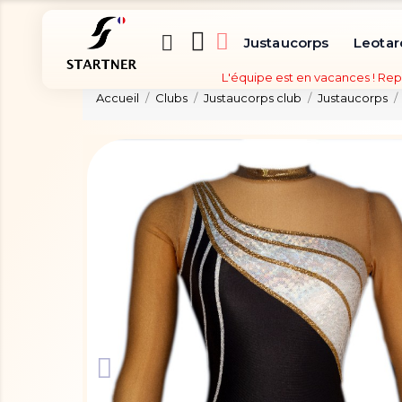
Justaucorps
Leotar
L'équipe est en vacances ! Rep
Accueil
Clubs
Justaucorps club
Justaucorps