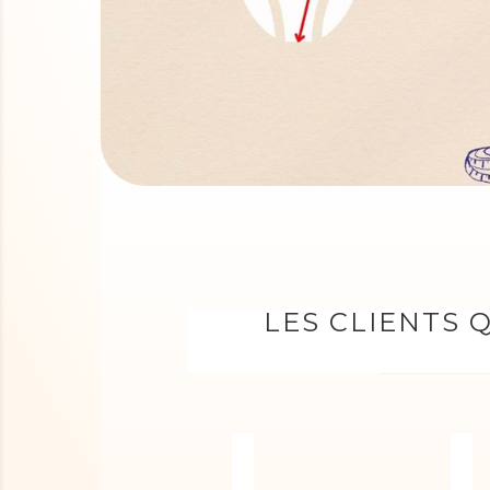
LES CLIENTS 
Chouchou velours noir méta
C