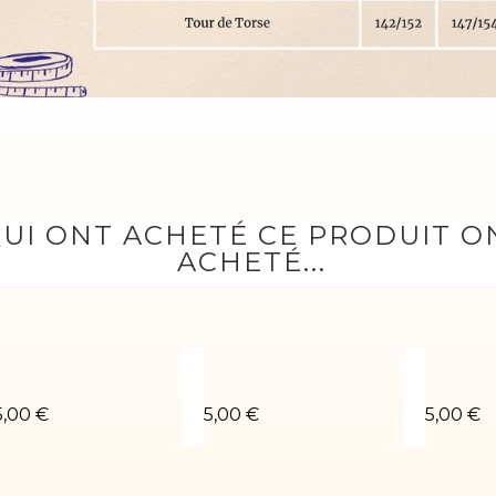
QUI ONT ACHETÉ CE PRODUIT 
ACHETÉ...
haella-01
ustaucorps de gym Rubby-04
Chouchou fuchsia
Chouch
5,00 €
5,00 €
5,00 €