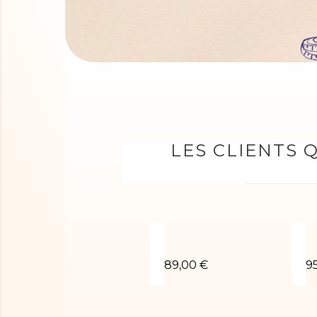
LES CLIENTS 
Justaucorps gym fille Rap
J
89,00 €
9