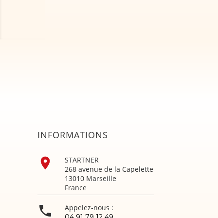
INFORMATIONS

STARTNER
268 avenue de la Capelette
13010 Marseille
France

Appelez-nous :
04 91 79 12 49