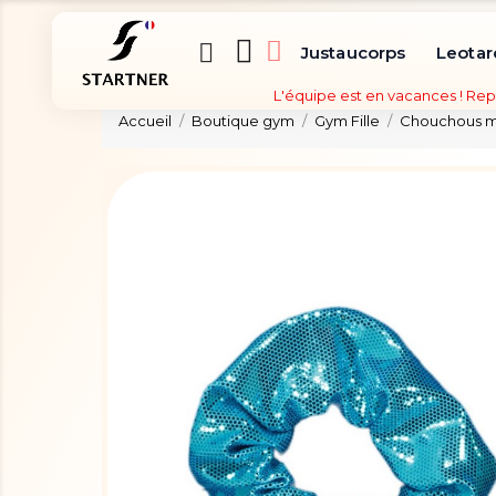
Justaucorps
Leotar
L'équipe est en vacances ! Rep
Accueil
Boutique gym
Gym Fille
Chouchous mé