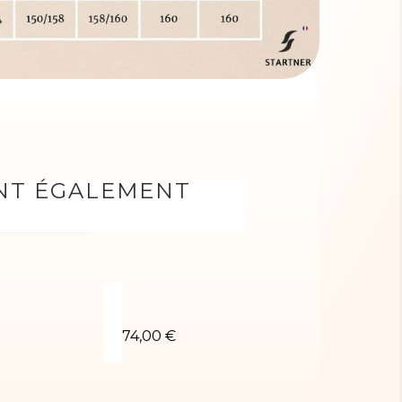
ONT ÉGALEMENT
ou rouge
Justaucorps de gym JULIETTE-01
Chouchou bleu
74,00 €
5,00 €