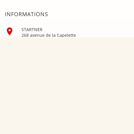
INFORMATIONS

STARTNER
268 avenue de la Capelette
13010 Marseille
France

Appelez-nous :
04 91 79 12 49

Envoyez-nous un e-mail :
gym@startner.com
Retour et livraison
Sitemap
Mentions Légales
Nos Magasins
Conditions D'utilisation