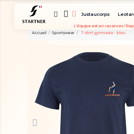
Justaucorps
Leotar
L'équipe est en vacances ! Rep
Accueil
Sportswear
T-shirt gymnaste - bleu