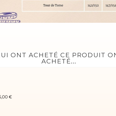
QUI ONT ACHETÉ CE PRODUIT 
ACHETÉ...
ustaucorps gym Toscane-01
5,00 €