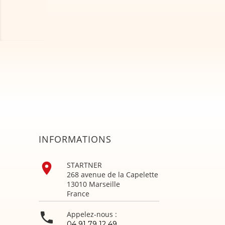
INFORMATIONS

STARTNER
268 avenue de la Capelette
13010 Marseille
France

Appelez-nous :
04 91 79 12 49