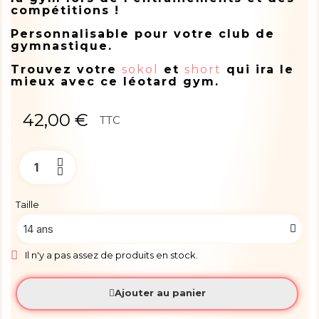
compétitions !
Personnalisable pour votre club de
gymnastique.
Trouvez votre
sokol
et
short
qui ira le
mieux avec ce léotard gym.
42,00 €
TTC
Taille
Il n'y a pas assez de produits en stock.
Ajouter au panier