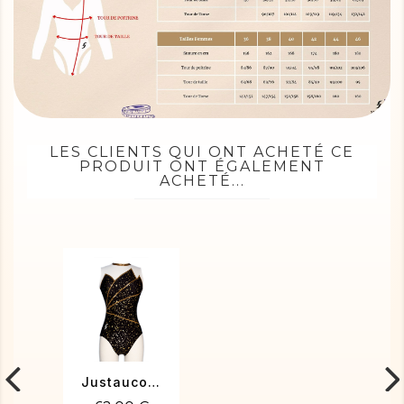
LES CLIENTS QUI ONT ACHETÉ CE
PRODUIT ONT ÉGALEMENT
ACHETÉ...
Justaucorps de gym CECILE-02